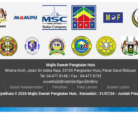
Majlis Daerah Pengkalan Hulu
Wisma Kroh, Jalan Sri Adika Raja, 33100 Pengkalan Hulu, Perak Darul Ridzuan
Tel: 04-477 8148 / Fax : 04-477 8735
urusetia[at]mdph[dot]gov[dot]my
i
Dasar Keselamatan
Penafian
Peta Laman
Soalan Lazim
rpelihara © 2026 Majlis Daerah Pengkalan Hulu . Kemaskini : 31/07/26 • Jumlah Pel