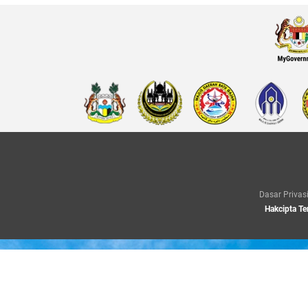
Dasar Privas
Hakcipta Te