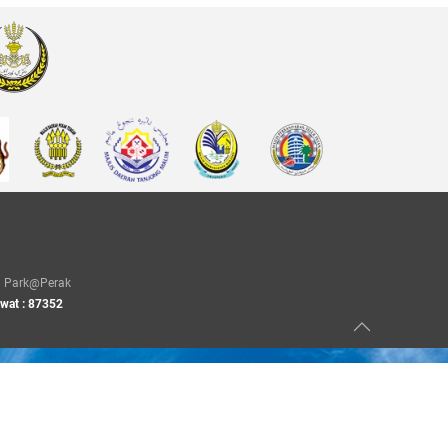
Park@Perak
awat : 87352