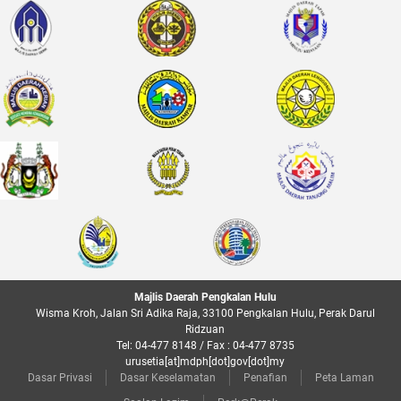
Majlis Daerah Pengkalan Hulu
Wisma Kroh, Jalan Sri Adika Raja, 33100 Pengkalan Hulu, Perak Darul
Ridzuan
Tel: 04-477 8148 / Fax : 04-477 8735
urusetia[at]mdph[dot]gov[dot]my
Dasar Privasi
Dasar Keselamatan
Penafian
Peta Laman