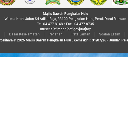
Majlis Daerah Pengkalan Hulu
Wisma Kroh, Jalan Sri Adika Raja, 33100 Pengkalan Hulu, Perak Darul Ridzuan
Tel: 04-477 8148 / Fax : 04-477 8735
urusetia[at]mdph[dot]gov[dot]my
i
Dasar Keselamatan
Penafian
Peta Laman
Soalan Lazim
rpelihara © 2026 Majlis Daerah Pengkalan Hulu . Kemaskini : 31/07/26 • Jumlah Pel