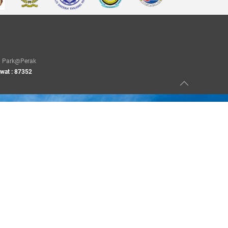
Park@Perak
awat : 87352