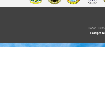
Dasar Privas
Hakcipta Te