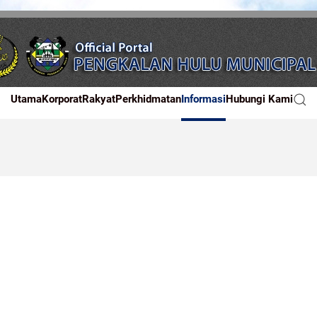
Utama
Korporat
Rakyat
Perkhidmatan
Informasi
Hubungi Kami