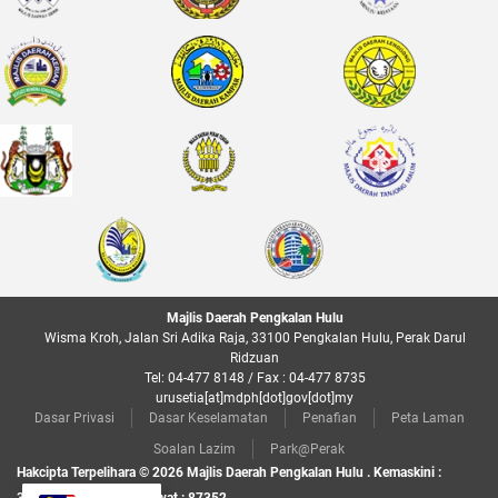
Majlis Daerah Pengkalan Hulu
Wisma Kroh, Jalan Sri Adika Raja, 33100 Pengkalan Hulu, Perak Darul
Ridzuan
Tel: 04-477 8148 / Fax : 04-477 8735
urusetia[at]mdph[dot]gov[dot]my
Dasar Privasi
Dasar Keselamatan
Penafian
Peta Laman
Soalan Lazim
Park@Perak
Hakcipta Terpelihara © 2026 Majlis Daerah Pengkalan Hulu . Kemaskini :