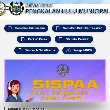
Skip to main content
Semakan Bil Sewaan
Semakan Bil Cukai Taksiran
Park @ Perak
Statistik Pelawat
Tender & Sebutharga
Warga MDPH
Aduan & Maklumbalas