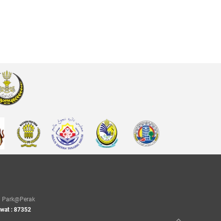
Park@Perak
awat : 87352