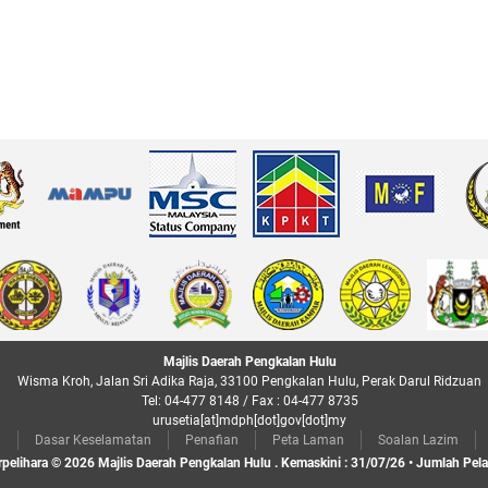
Majlis Daerah Pengkalan Hulu
Wisma Kroh, Jalan Sri Adika Raja, 33100 Pengkalan Hulu, Perak Darul Ridzuan
Tel: 04-477 8148 / Fax : 04-477 8735
urusetia[at]mdph[dot]gov[dot]my
i
Dasar Keselamatan
Penafian
Peta Laman
Soalan Lazim
rpelihara © 2026 Majlis Daerah Pengkalan Hulu . Kemaskini : 31/07/26 • Jumlah Pel