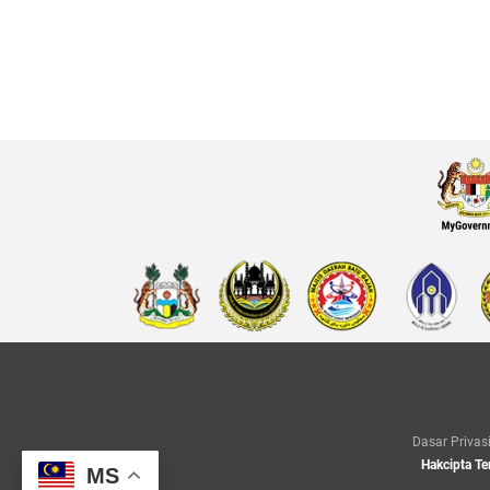
Dasar Privas
Hakcipta Te
MS