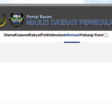
Utama
Korporat
Rakyat
Perkhidmatan
Informasi
Hubungi Kami